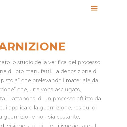
UARNIZIONE
o lo studio della verifica del processo
one di loto manufatti. La deposizione di
pistola” che prelevando i materiale da
rdone” che, una volta asciugato,
a. Trattandosi di un processo afflitto da
 cui applicare la guarnizione, residui di
lla guarnizione non sia costante,
 di visione si richiede di ispezionare al