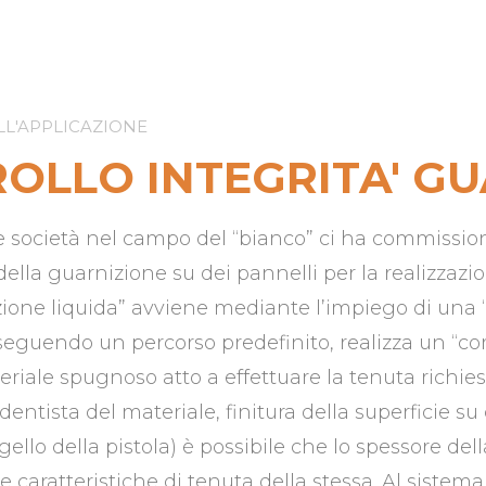
LL'APPLICAZIONE
OLLO INTEGRITA' G
società nel campo del “bianco” ci ha commissionat
della guarnizione su dei pannelli per la realizzazi
ione liquida” avviene mediante l’impiego di una “
seguendo un percorso predefinito, realizza un “co
riale spugnoso atto a effettuare la tenuta richiest
(dentista del materiale, finitura della superficie su
gello della pistola) è possibile che lo spessore de
le caratteristiche di tenuta della stessa. Al sistema