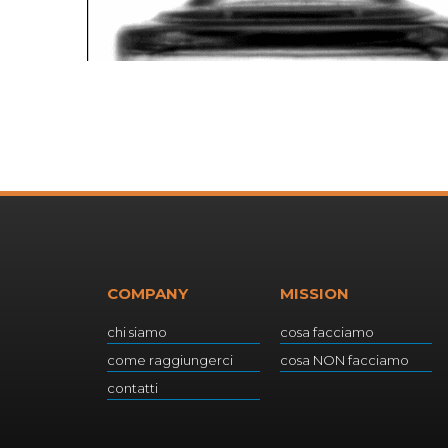
COMPANY
MISSION
chi siamo
cosa facciamo
come raggiungerci
cosa NON facciamo
contatti