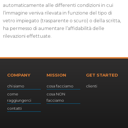
automaticamente alle differenti condizioni in cui
l’immagine veniva rilevata in funzione del tipo di
vetro impiegato (trasparente o scuro) o della scritta,
ha permesso di aumentare l’affidabilità delle
rilevazioni effettuate.
COMPANY
MISSION
GET STARTED
chi siamo
cosa facciamo
clienti
come
cosa NON
raggiungerci
facciamo
contatti