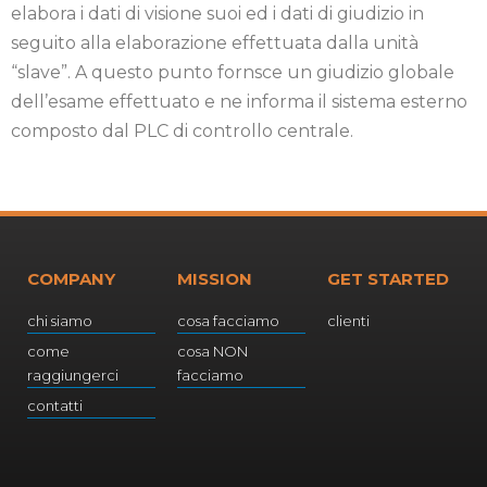
elabora i dati di visione suoi ed i dati di giudizio in
seguito alla elaborazione effettuata dalla unità
“slave”. A questo punto fornsce un giudizio globale
dell’esame effettuato e ne informa il sistema esterno
composto dal PLC di controllo centrale.
COMPANY
MISSION
GET STARTED
chi siamo
cosa facciamo
clienti
come
cosa NON
raggiungerci
facciamo
contatti