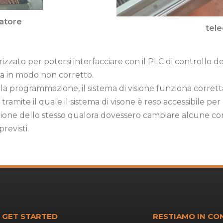
natore
tele
zzato per potersi interfacciare con il PLC di controllo 
ta in modo non corretto.
la programmazione, il sistema di visione funziona corrett
tramite il quale il sistema di visone è reso accessibile pe
one dello stesso qualora dovessero cambiare alcune con
revisti.
GET STARTED
RESTIAMO IN CO