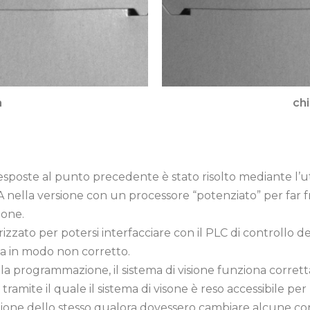
a
ch
poste al punto precedente è stato risolto mediante l’uti
la versione con un processore “potenziato” per far fro
ione.
zzato per potersi interfacciare con il PLC di controllo 
ta in modo non corretto.
la programmazione, il sistema di visione funziona corrett
tramite il quale il sistema di visone è reso accessibile pe
one dello stesso qualora dovessero cambiare alcune con