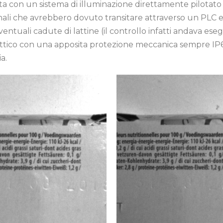
a con un sistema di illuminazione direttamente pilotato da
egnali che avrebbero dovuto transitare attraverso un PLC 
eventuali cadute di lattine (il controllo infatti andava eseg
ttico con una apposita protezione meccanica sempre IP6
a.