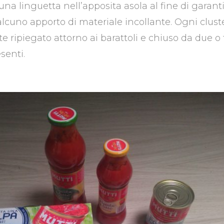
na linguetta nell’apposita asola al fine di garanti
lcuno apporto di materiale incollante. Ogni cluste
ripiegato attorno ai barattoli e chiuso da due o
esenti.