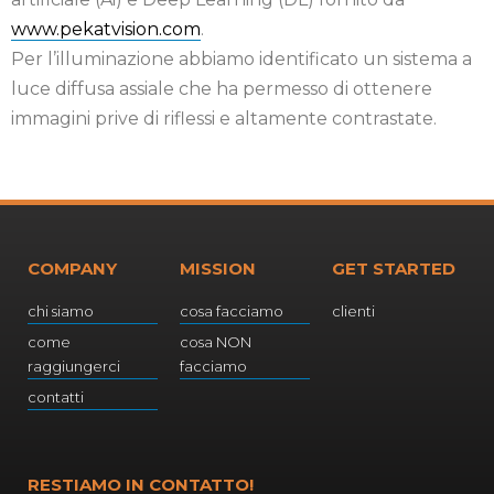
www.pekatvision.com
.
Per l’illuminazione abbiamo identificato un sistema a
luce diffusa assiale che ha permesso di ottenere
immagini prive di riflessi e altamente contrastate.
COMPANY
MISSION
GET STARTED
chi siamo
cosa facciamo
clienti
come
cosa NON
raggiungerci
facciamo
contatti
RESTIAMO IN CONTATTO!