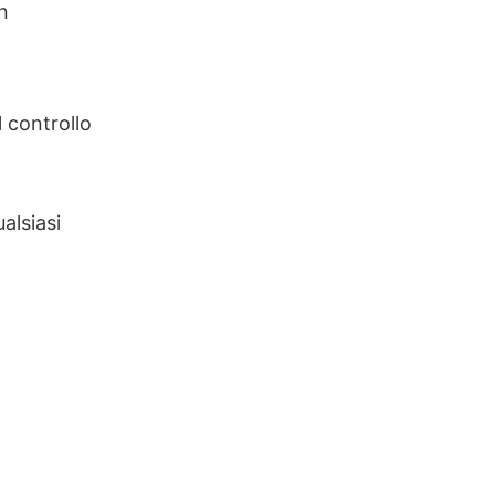
n
 controllo
alsiasi