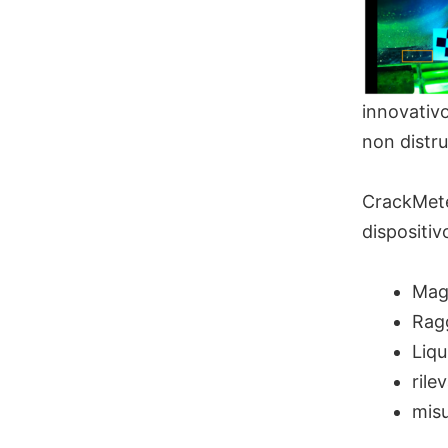
innovativo
non distru
CrackMete
dispositivo
Mag
Rag
Liqu
rile
misu